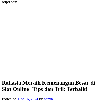
bffpd.com
Rahasia Meraih Kemenangan Besar di
Slot Online: Tips dan Trik Terbaik!
Posted on
June 16, 2024
by
admin