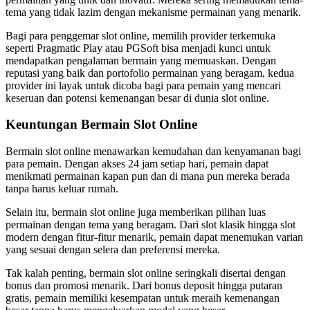
tema yang tidak lazim dengan mekanisme permainan yang menarik.
Bagi para penggemar slot online, memilih provider terkemuka
seperti Pragmatic Play atau PGSoft bisa menjadi kunci untuk
mendapatkan pengalaman bermain yang memuaskan. Dengan
reputasi yang baik dan portofolio permainan yang beragam, kedua
provider ini layak untuk dicoba bagi para pemain yang mencari
keseruan dan potensi kemenangan besar di dunia slot online.
Keuntungan Bermain Slot Online
Bermain slot online menawarkan kemudahan dan kenyamanan bagi
para pemain. Dengan akses 24 jam setiap hari, pemain dapat
menikmati permainan kapan pun dan di mana pun mereka berada
tanpa harus keluar rumah.
Selain itu, bermain slot online juga memberikan pilihan luas
permainan dengan tema yang beragam. Dari slot klasik hingga slot
modern dengan fitur-fitur menarik, pemain dapat menemukan varian
yang sesuai dengan selera dan preferensi mereka.
Tak kalah penting, bermain slot online seringkali disertai dengan
bonus dan promosi menarik. Dari bonus deposit hingga putaran
gratis, pemain memiliki kesempatan untuk meraih kemenangan