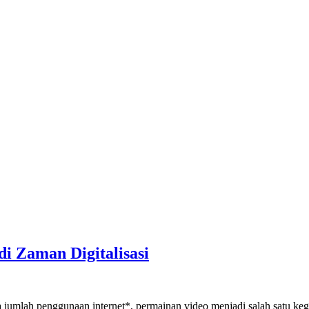
i Zaman Digitalisasi
jumlah penggunaan internet*, permainan video menjadi salah satu keg