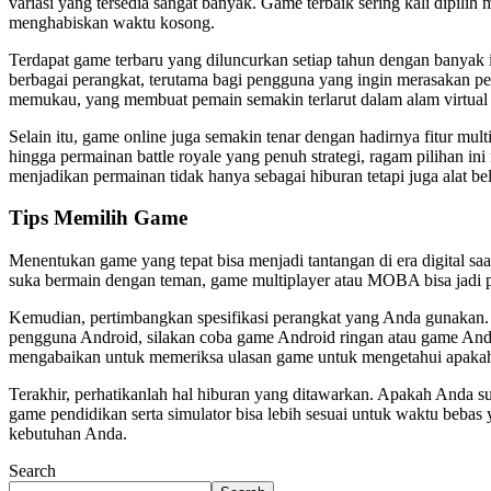
variasi yang tersedia sangat banyak. Game terbaik sering kali dipil
menghabiskan waktu kosong.
Terdapat game terbaru yang diluncurkan setiap tahun dengan banyak i
berbagai perangkat, terutama bagi pengguna yang ingin merasakan
memukau, yang membuat pemain semakin terlarut dalam alam virtual 
Selain itu, game online juga semakin tenar dengan hadirnya fitur mul
hingga permainan battle royale yang penuh strategi, ragam pilihan i
menjadikan permainan tidak hanya sebagai hiburan tetapi juga alat b
Tips Memilih Game
Menentukan game yang tepat bisa menjadi tantangan di era digital sa
suka bermain dengan teman, game multiplayer atau MOBA bisa jadi pil
Kemudian, pertimbangkan spesifikasi perangkat yang Anda gunakan. G
pengguna Android, silakan coba game Android ringan atau game An
mengabaikan untuk memeriksa ulasan game untuk mengetahui apakah
Terakhir, perhatikanlah hal hiburan yang ditawarkan. Apakah Anda 
game pendidikan serta simulator bisa lebih sesuai untuk waktu beba
kebutuhan Anda.
Search