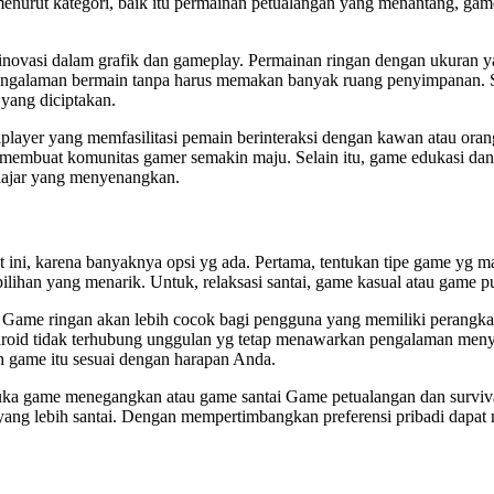
ih menurut kategori, baik itu permainan petualangan yang menantang, ga
novasi dalam grafik dan gameplay. Permainan ringan dengan ukuran yan
 pengalaman bermain tanpa harus memakan banyak ruang penyimpanan.
yang diciptakan.
tiplayer yang memfasilitasi pemain berinteraksi dengan kawan atau oran
ni membuat komunitas gamer semakin maju. Selain itu, game edukasi da
elajar yang menyenangkan.
at ini, karena banyaknya opsi yg ada. Pertama, tentukan tipe game yg 
ihan yang menarik. Untuk, relaksasi santai, game kasual atau game pu
ame ringan akan lebih cocok bagi pengguna yang memiliki perangkat y
droid tidak terhubung unggulan yg tetap menawarkan pengalaman men
 game itu sesuai dengan harapan Anda.
suka game menegangkan atau game santai Game petualangan dan surviv
s yang lebih santai. Dengan mempertimbangkan preferensi pribadi dap