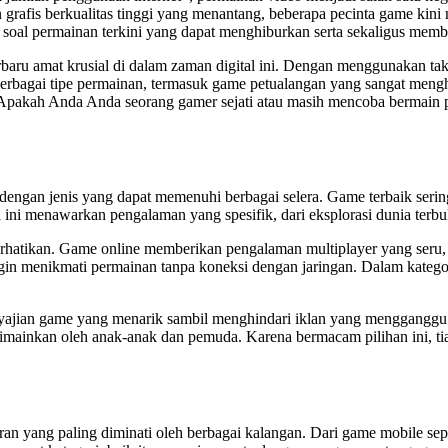
grafis berkualitas tinggi yang menantang, beberapa pecinta game kini 
ta soal permainan terkini yang dapat menghiburkan serta sekaligus me
aru amat krusial di dalam zaman digital ini. Dengan menggunakan ta
ti berbagai tipe permainan, termasuk game petualangan yang sangat me
n. Apakah Anda Anda seorang gamer sejati atau masih mencoba bermain 
 dengan jenis yang dapat memenuhi berbagai selera. Game terbaik serin
i ini menawarkan pengalaman yang spesifik, dari eksplorasi dunia terbu
perhatikan. Game online memberikan pengalaman multiplayer yang seru
ngin menikmati permainan tanpa koneksi dengan jaringan. Dalam kategori
yajian game yang menarik sambil menghindari iklan yang mengganggu. 
dimainkan oleh anak-anak dan pemuda. Karena bermacam pilihan ini, 
buran yang paling diminati oleh berbagai kalangan. Dari game mobile 